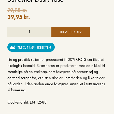
99,95
kr.
39,95
kr.
TILFØJ TIL KURV
TILFØJ TIL ØNSKESKYEN
Fin og praktisk suttesnor produceret i 100% GOTS-certificeret
økologisk bomuld. Suttesnoren er produceret med en nikkel-fri
metalclips på en træknap, som fastgøres på barnets tøj og
dermed sørger for, at sutten altid er i nærheden og ikke falder
på jorden. I den anden ende fastgøres sutten let i suttesnorens
silikonering.
Godkendt iht. EN 12588