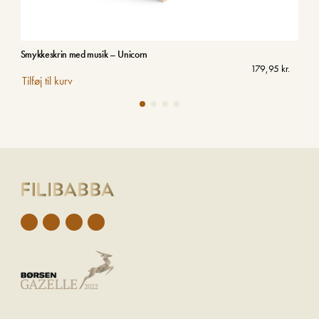
Smykkeskrin med musik – Unicorn
Van
179,95
kr.
Tilføj til kurv
Tilf