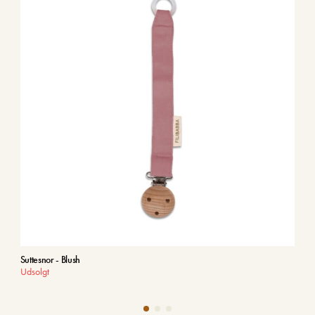
Suttesnor - Blush
Sutt
Udsolgt
Uds