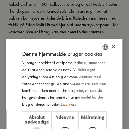
Kalechen har UPF 50+ solbeskyttelse og er det bedste tilbehør
til at skygge fra top til tå mod solstråler, samtidig med, at
babyen kan nyde en kølende brise. Kalechen monteres med
få klik på Frida Swift Lift ved hjælp af smarte trykknapper. Når
kalechen ikke er i brug, kan den nemt foldes sammen.
×
Kalechen er lavet i økologisk bomuld med UV-beskyttende
coating.
Denne hjemmeside bruger cookies
Vi bruger cookies til at tilpasse indhold, annoncer
DANISH
og til at analysere vores trafik. Vi deler også
ENGLISH
Så stor er jeg
oplysninger om din brug af vores websted med
GERMAN
vores annoncerings- og analysepartnere, som kan
kombinere dem med andre oplysninger, som du
Jeg er lavet af
har givet dem, eller som de har indsamlet fra din
brug af deres tjenester.
Læs mere
Sådan plejer du mig
Absolut
Ydeevne
Målretning
nødvendige