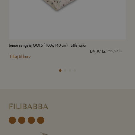
Junior sengetøj GOTS (100x140 cm) - Little sailor
Jun
179,97
kr.
299,95
kr.
Tilføj til kurv
Tilf