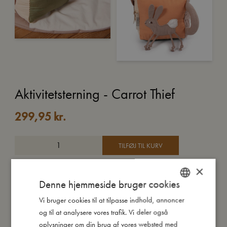
Aktivitetsterning - Carrot Thief
299,95
kr.
TILFØJ TIL KURV
×
TILFØJ TIL ØNSKESKYEN
Denne hjemmeside bruger cookies
Vi bruger cookies til at tilpasse indhold, annoncer
DANISH
Den bløde terning er designet med forskellige elementer på
og til at analysere vores trafik. Vi deler også
hver side med masser af søde kaniner og gulerødder i rolige
ENGLISH
oplysninger om din brug af vores websted med
jordfarver.