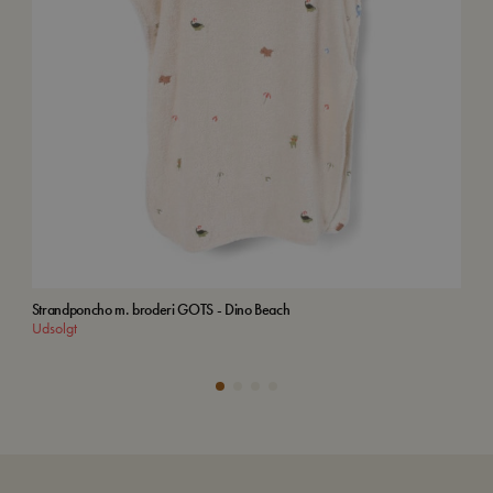
Strandponcho m. broderi GOTS - Dino Beach
Kuff
Udsolgt
Tilf