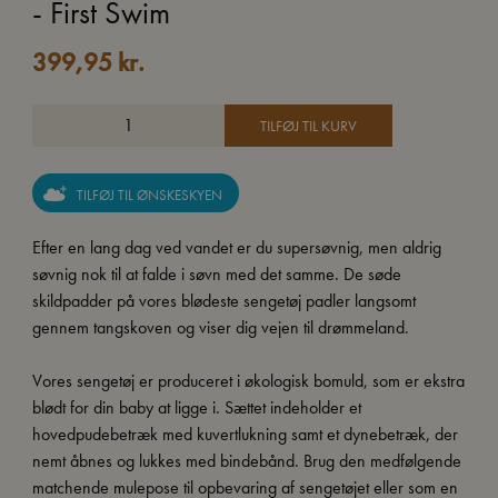
- First Swim
399,95
kr.
TILFØJ TIL KURV
TILFØJ TIL ØNSKESKYEN
Efter en lang dag ved vandet er du supersøvnig, men aldrig
søvnig nok til at falde i søvn med det samme. De søde
skildpadder på vores blødeste sengetøj padler langsomt
gennem tangskoven og viser dig vejen til drømmeland.
Vores sengetøj er produceret i økologisk bomuld, som er ekstra
blødt for din baby at ligge i. Sættet indeholder et
hovedpudebetræk med kuvertlukning samt et dynebetræk, der
nemt åbnes og lukkes med bindebånd. Brug den medfølgende
matchende mulepose til opbevaring af sengetøjet eller som en