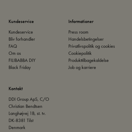
Kundeservice
Informationer
Kundeservice
Press room
Bliv forhandler
Handelsbetingelser
FAQ
Privatlivspolitik og cookies
Om os
Cookiepolitik
FILIBABBA DIY
Produkttilbagekaldelse
Black Friday
Job og karriere
Kontakt
DDI Group ApS, C/O
Christian Bendtsen
Langhøjvej 1B, st. tv.
DK-8381 Tilst
Denmark