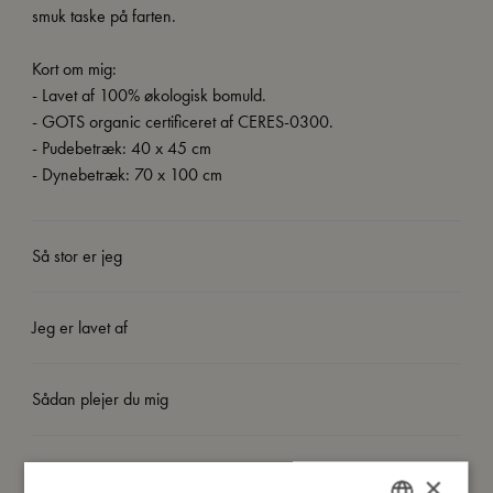
smuk taske på farten.
Kort om mig:
- Lavet af 100% økologisk bomuld.
- GOTS organic certificeret af CERES-0300.
- Pudebetræk: 40 x 45 cm
- Dynebetræk: 70 x 100 cm
Så stor er jeg
Jeg er lavet af
Sådan plejer du mig
Mine data
×