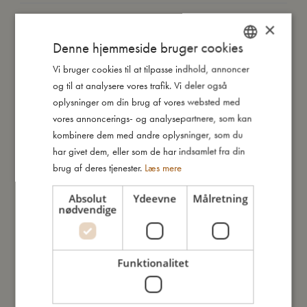
Så stor er jeg
×
Denne hjemmeside bruger cookies
Vi bruger cookies til at tilpasse indhold, annoncer
DANISH
Jeg er lavet af
og til at analysere vores trafik. Vi deler også
ENGLISH
oplysninger om din brug af vores websted med
Sådan plejer du mig
GERMAN
vores annoncerings- og analysepartnere, som kan
kombinere dem med andre oplysninger, som du
har givet dem, eller som de har indsamlet fra din
Mine data
brug af deres tjenester.
Læs mere
Absolut
Ydeevne
Målretning
nødvendige
Du vil måske også kunne lide
Funktionalitet