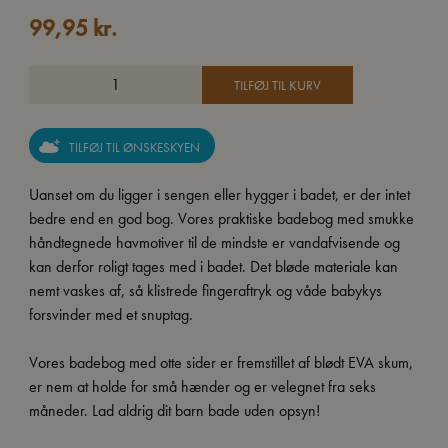
99,95
kr.
TILFØJ TIL KURV
TILFØJ TIL ØNSKESKYEN
Uanset om du ligger i sengen eller hygger i badet, er der intet
bedre end en god bog. Vores praktiske badebog med smukke
håndtegnede havmotiver til de mindste er vandafvisende og
kan derfor roligt tages med i badet. Det bløde materiale kan
nemt vaskes af, så klistrede fingeraftryk og våde babykys
forsvinder med et snuptag.
Vores badebog med otte sider er fremstillet af blødt EVA skum,
er nem at holde for små hænder og er velegnet fra seks
måneder. Lad aldrig dit barn bade uden opsyn!