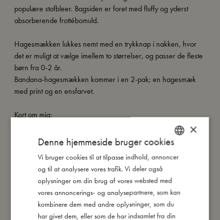
populære stofbleer. Bagsiden er foret med fluffy og yderst
absorberende frottébomuld.
Hagesmækken lukkes nemt med en trykknap i nakken, hvor
det er muligt at vælge imellem to størrelser, og passer de fleste
børn fra 0-2 år.
Bandana-hagesmækken kommer i en 2-pak; en hagesmæk
med print og en ensfarvet.
Kort om mig:
- 2-pak.
×
- Blødt økologisk bomuld musselin på forsiden og fluffy frotté på
Denne hjemmeside bruger cookies
bagsiden.
Vi bruger cookies til at tilpasse indhold, annoncer
DANISH
- One size, passer ca 0-2 år.
og til at analysere vores trafik. Vi deler også
- 2 trykknapindstillinger.
ENGLISH
oplysninger om din brug af vores websted med
- Lavet af 100% økologisk bomuld.
GERMAN
vores annoncerings- og analysepartnere, som kan
- GOTS organic certificeret af CERES-0300.
kombinere dem med andre oplysninger, som du
har givet dem, eller som de har indsamlet fra din