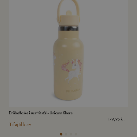
Drikkeflaske i rustfrit stål - Unicorn Shore
Drik
179,95
kr.
Tilføj til kurv
Tilf