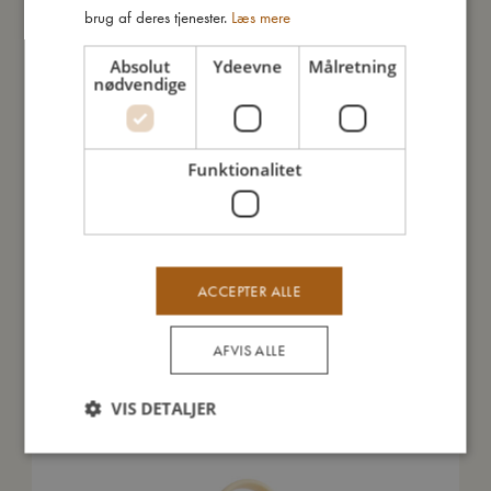
brug af deres tjenester.
Læs mere
Så stor er jeg
Absolut
Ydeevne
Målretning
nødvendige
Jeg er lavet af
Funktionalitet
Sådan plejer du mig
Mine data
ACCEPTER ALLE
AFVIS ALLE
Du vil måske også kunne lide
VIS DETALJER