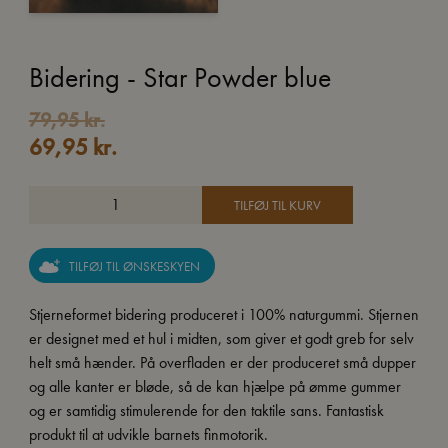
Bidering - Star Powder blue
Den
Den
79,95
kr.
69,95
kr.
oprindelige
aktuelle
pris
pris
var:
er:
TILFØJ TIL KURV
79,95 kr..
69,95 kr..
TILFØJ TIL ØNSKESKYEN
Stjerneformet bidering produceret i 100% naturgummi. Stjernen
er designet med et hul i midten, som giver et godt greb for selv
helt små hænder. På overfladen er der produceret små dupper
og alle kanter er bløde, så de kan hjælpe på ømme gummer
og er samtidig stimulerende for den taktile sans. Fantastisk
produkt til at udvikle barnets finmotorik.