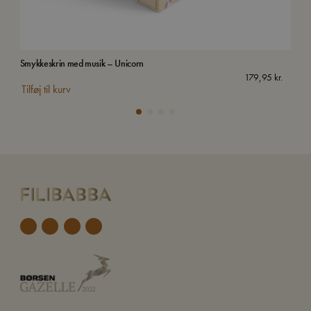
Smykkeskrin med musik – Unicorn
Van
179,95
kr.
Tilføj til kurv
Tilf