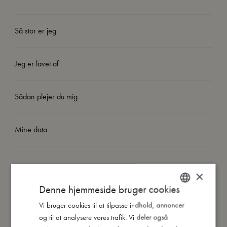
Så stor er jeg
Jeg er lavet af
Sådan plejer du mig
Mine data
×
Denne hjemmeside bruger cookies
Andre kunder købte også
Vi bruger cookies til at tilpasse indhold, annoncer
DANISH
og til at analysere vores trafik. Vi deler også
ENGLISH