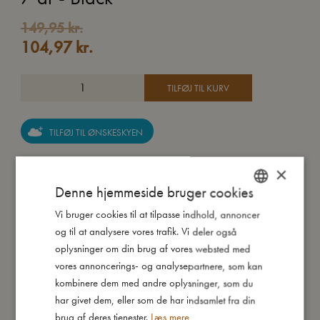
149,95
kr.
104,97
kr.
TILFØJ TIL KURV
TILFØJ TIL ØNSKESKYEN
Gul som sommerfuglefisken, lyserød som flamingoen og
×
mørkeblå som stjernehimlen på en lun sommernat: Vores
Denne hjemmeside bruger cookies
børnesolbriller er designet som en hyldest til sommeren.
Vi bruger cookies til at tilpasse indhold, annoncer
DANISH
og til at analysere vores trafik. Vi deler også
Fremstillet i genanvendt plast fra havet og med en fantastisk
ENGLISH
oplysninger om din brug af vores websted med
pasform er vores solbriller blide mod barnets hud og sidder
GERMAN
vores annoncerings- og analysepartnere, som kan
blødt på den lille næse. Det lækre, let oversized design fås i
kombinere dem med andre oplysninger, som du
seks sommerlige yndlingsfarver og fire skønne neutrale
har givet dem, eller som de har indsamlet fra din
nuancer, som matcher dit barns yndlingstøj. Materialet er
brug af deres tjenester.
Læs mere