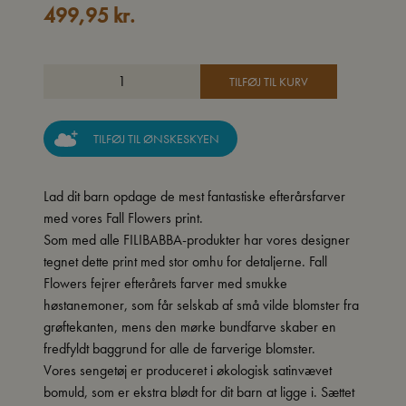
499,95
kr.
TILFØJ TIL KURV
TILFØJ TIL ØNSKESKYEN
Lad dit barn opdage de mest fantastiske efterårsfarver
med vores Fall Flowers print.
Som med alle FILIBABBA-produkter har vores designer
tegnet dette print med stor omhu for detaljerne. Fall
Flowers fejrer efterårets farver med smukke
høstanemoner, som får selskab af små vilde blomster fra
grøftekanten, mens den mørke bundfarve skaber en
fredfyldt baggrund for alle de farverige blomster.
Vores sengetøj er produceret i økologisk satinvævet
bomuld, som er ekstra blødt for dit barn at ligge i. Sættet