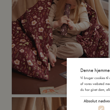
Denne hjemmes
Vi bruger cookies til
af vores websted me
du har givet dem, ell
Absolut nødve