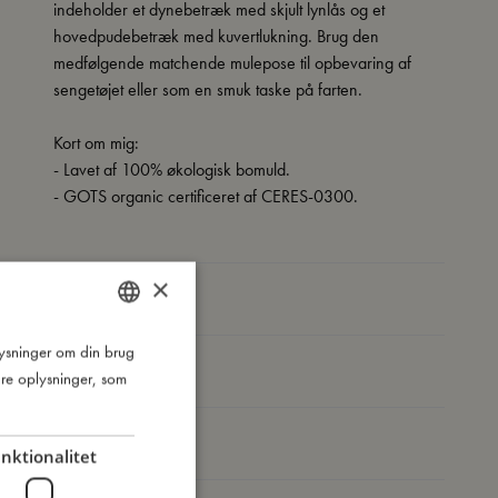
indeholder et dynebetræk med skjult lynlås og et
hovedpudebetræk med kuvertlukning. Brug den
medfølgende matchende mulepose til opbevaring af
sengetøjet eller som en smuk taske på farten.
Kort om mig:
- Lavet af 100% økologisk bomuld.
- GOTS organic certificeret af CERES-0300.
×
Så stor er jeg
plysninger om din brug
DANISH
Jeg er lavet af
re oplysninger, som
ENGLISH
GERMAN
Sådan plejer du mig
nktionalitet