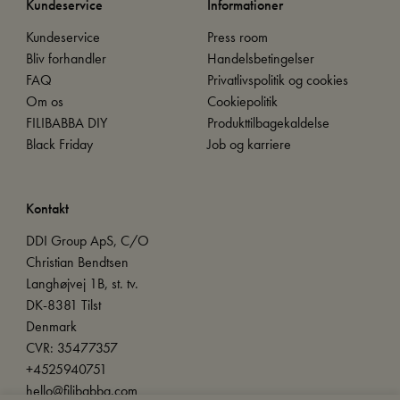
Kundeservice
Informationer
Kundeservice
Press room
Bliv forhandler
Handelsbetingelser
FAQ
Privatlivspolitik og cookies
Om os
Cookiepolitik
FILIBABBA DIY
Produkttilbagekaldelse
Black Friday
Job og karriere
Kontakt
DDI Group ApS, C/O
Christian Bendtsen
Langhøjvej 1B, st. tv.
DK-8381 Tilst
Denmark
CVR: 35477357
+4525940751
hello@filibabba.com