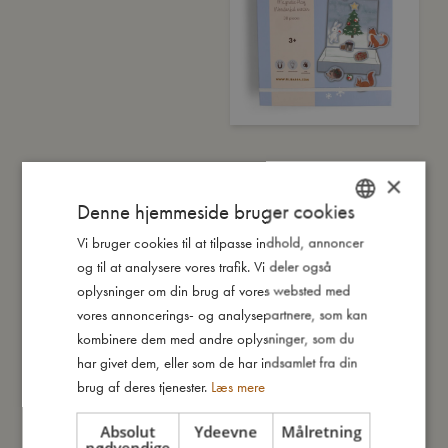
×
Magnetisk leg - Wonderful Winter
Denne hjemmeside bruger cookies
- Skovens dyr
Vi bruger cookies til at tilpasse indhold, annoncer
DANISH
Ikke på lager
og til at analysere vores trafik. Vi deler også
ENGLISH
oplysninger om din brug af vores websted med
99,95
kr.
GERMAN
vores annoncerings- og analysepartnere, som kan
kombinere dem med andre oplysninger, som du
TILFØJ TIL KURV
har givet dem, eller som de har indsamlet fra din
brug af deres tjenester.
Læs mere
TILFØJ TIL ØNSKESKYEN
Absolut
Ydeevne
Målretning
nødvendige