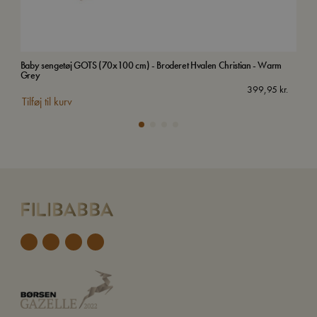
Baby sengetøj GOTS (70x100 cm) - Broderet Hvalen Christian - Warm
Bab
Grey
399,95
kr.
Tilf
Tilføj til kurv