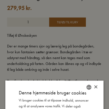
279,95
kr.
TILFØJ TIL KURV
Tilføj til Ønskeskyen
Der er mange timers sjov og lærerig leg på bondegården,
hvor kun fantasien sætter grænser. Bondegården i træ er
udstyret med håndtag, så den nemt kan tages med som
underholdning på farten. Gården kan åbnes op og vil indbyde
til leg både omkring og inde i selve huset.
Den fine bondegård indeholder 8 forskellige figurer, herunder
×
de mest elskede dyr, hegn og selvfølgelig den uundværlige
Denne hjemmeside bruger cookies
traktor, så barnet kan komme i gang med at lege med det
samme.
Vi bruger cookies til at tilpasse indhold, annoncer
DANISH
og til at analysere vores trafik. Vi deler også
ENGLISH