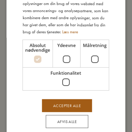
Bondegården vil stimulere fantasien og inspirere til rollelege og
oplysninger om din brug af vores websted med
er således et perfekt udgangspunkt for mange timers sjov leg.
GERMAN
vores annoncerings- og analysepartnere, som kan
kombinere dem med andre oplysninger, som du
Gården er lavet af krydsfiner og kan nemt tørres af med en
har givet dem, eller som de har indsamlet fra din
fugtig klud.
brug af deres tjenester.
Læs mere
Anbefalet til +18 måneder.
Absolut
Ydeevne
Målretning
nødvendige
Så stor er jeg
Funktionalitet
Jeg er lavet af
Sådan plejer du mig
ACCEPTER ALLE
Mine data
AFVIS ALLE