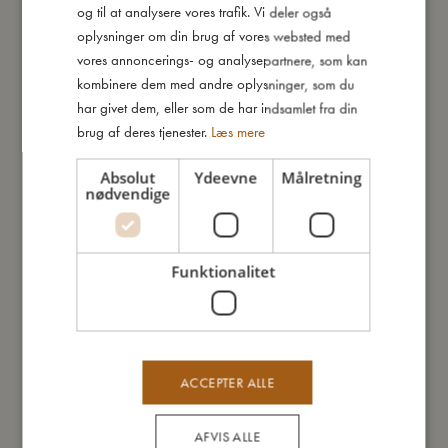
og til at analysere vores trafik. Vi deler også
kan være med i legen. De er ideelle for børn fra 6 måneder
ENGLISH
oplysninger om din brug af vores websted med
og er en vidunderlig tilføjelse til ethvert bad.
GERMAN
vores annoncerings- og analysepartnere, som kan
kombinere dem med andre oplysninger, som du
Kort om mig:
har givet dem, eller som de har indsamlet fra din
- Sættet inkluderer tre kopper, en med hank
brug af deres tjenester.
Læs mere
- Huller i bunden for endnu mere vandleg
- Lavet af 100% neopren
Absolut
Ydeevne
Målretning
- Anbefalet alder: 6+ måneder
nødvendige
Så stor er jeg
Funktionalitet
Jeg er lavet af
ACCEPTER ALLE
Sådan plejer du mig
AFVIS ALLE