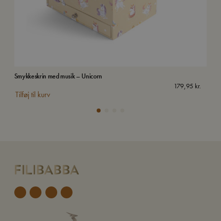
Smykkeskrin med musik – Unicorn
Van
179,95
kr.
Tilføj til kurv
Tilf