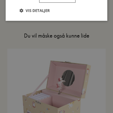
Mine data
VIS DETALJER
Du vil måske også kunne lide