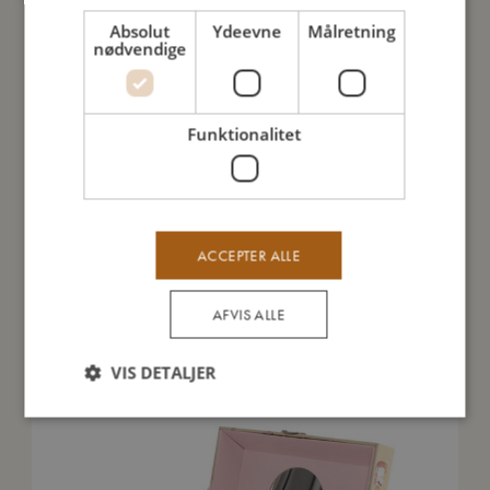
Jeg er lavet af
Absolut
Ydeevne
Målretning
nødvendige
Sådan plejer du mig
Funktionalitet
Mine data
ACCEPTER ALLE
Du vil måske også kunne lide
AFVIS ALLE
VIS DETALJER