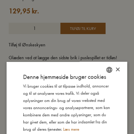
129,95
kr.
TILFØJ TIL KURV
Tilføj til Ønskeskyen
Glæden ved at lægge den sidste brik i puslespillet er tidløs!
Vores puslespil styrker dit barns koncentration og finmotorik på
×
en sjov og legende måde.
Denne hjemmeside bruger cookies
Jeres nye puslespilssæt består af 30 store brikker med
Vi bruger cookies til at tilpasse indhold, annoncer
DANISH
farverige håndtegnede illustrationer af søde skovdyr.
og til at analysere vores trafik. Vi deler også
Dette spil er egnet til børn fra 3 år og til glæde for hele
ENGLISH
oplysninger om din brug af vores websted med
familien.
GERMAN
vores annoncerings- og analysepartnere, som kan
kombinere dem med andre oplysninger, som du
har givet dem, eller som de har indsamlet fra din
Så stor er jeg
brug af deres tjenester.
Læs mere