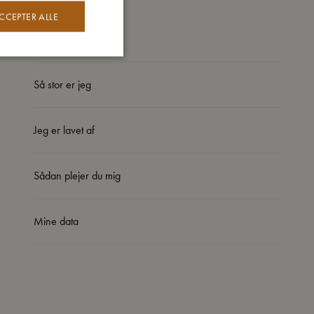
hyggelige måltider.
CCEPTER ALLE
Så stor er jeg
Jeg er lavet af
Sådan plejer du mig
Mine data