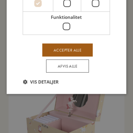
Mine data
Funktionalitet
Du vil måske også kunne lide
ACCEPTER ALLE
AFVIS ALLE
VIS DETALJER