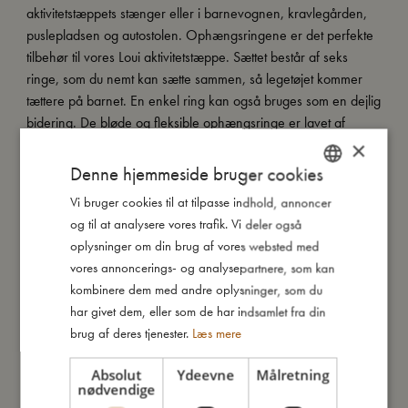
aktivitetstæppets stænger eller i barnevognen, kravlegården,
puslepladsen og autostolen. Ophængsringene er det perfekte
tilbehør til vores Loui aktivitetstæppe. Sættet består af seks
ringe, som du nemt kan sætte sammen, så legetøjet kommer
tættere på barnet. En enkel ring kan også bruges som en dejlig
bidering. De bløde og fleksible ophængsringe er lavet af
slidstærk og superblød silikone, som du nemt kan rengøre i
×
opvaskemaskinen. Den fine æske indeholder ringe i farverne
Denne hjemmeside bruger cookies
creme, støvet grøn og mørkeblå.
Vi bruger cookies til at tilpasse indhold, annoncer
DANISH
og til at analysere vores trafik. Vi deler også
ENGLISH
oplysninger om din brug af vores websted med
Så stor er jeg
GERMAN
vores annoncerings- og analysepartnere, som kan
kombinere dem med andre oplysninger, som du
har givet dem, eller som de har indsamlet fra din
Jeg er lavet af
brug af deres tjenester.
Læs mere
Sådan plejer du mig
Absolut
Ydeevne
Målretning
nødvendige