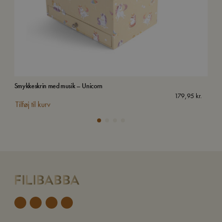
Smykkeskrin med musik – Unicorn
Van
179,95
kr.
Tilføj til kurv
Tilf