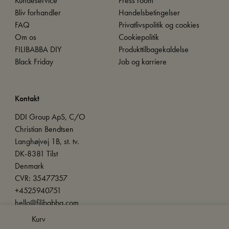
Kundeservice
Press room
Bliv forhandler
Handelsbetingelser
FAQ
Privatlivspolitik og cookies
Om os
Cookiepolitik
FILIBABBA DIY
Produkttilbagekaldelse
Black Friday
Job og karriere
Kontakt
DDI Group ApS, C/O
Christian Bendtsen
Langhøjvej 1B, st. tv.
DK-8381 Tilst
Denmark
CVR: 35477357
+4525940751
hello@filibabba.com
Kurv