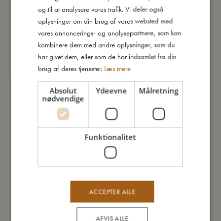
behageligt i dit barns hånd og sikrer en dejlig legeoplevelse.
og til at analysere vores trafik. Vi deler også
ENGLISH
Med dette strandsæt er dine børn klar til at bygge en hel by og
oplysninger om din brug af vores websted med
lade deres fantasi flyve frit!
GERMAN
vores annoncerings- og analysepartnere, som kan
kombinere dem med andre oplysninger, som du
Kort om mig:
har givet dem, eller som de har indsamlet fra din
- Sættet indeholder: skovl, rive, 5 sandforme og en spand med
brug af deres tjenester.
Læs mere
håndtag
- Lavet af blødt silikone og PLA-Plast
Absolut
Ydeevne
Målretning
- Anbefalet alder: +12 måneder
nødvendige
Så stor er jeg
Funktionalitet
Jeg er lavet af
ACCEPTER ALLE
Sådan plejer du mig
AFVIS ALLE