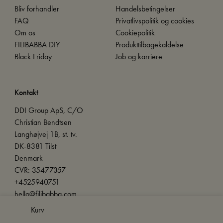
Bliv forhandler
Handelsbetingelser
FAQ
Privatlivspolitik og cookies
Om os
Cookiepolitik
FILIBABBA DIY
Produkttilbagekaldelse
Black Friday
Job og karriere
Kontakt
DDI Group ApS, C/O
Christian Bendtsen
Langhøjvej 1B, st. tv.
DK-8381 Tilst
Denmark
CVR: 35477357
+4525940751
hello@filibabba.com
Kurv