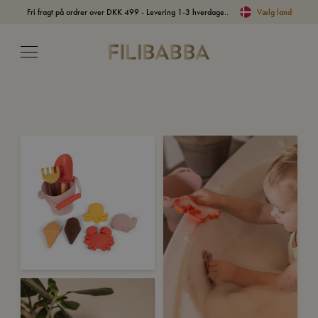
Fri fragt på ordrer over DKK 499 - Levering 1-3 hverdage..
Vælg land