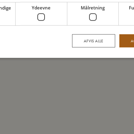
ndige
Ydeevne
Målretning
Fu
AFVIS ALLE
A