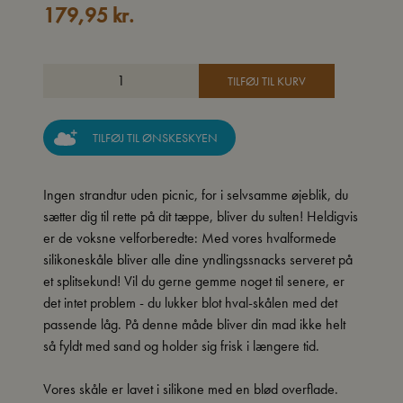
179,95
kr.
TILFØJ TIL KURV
TILFØJ TIL ØNSKESKYEN
Ingen strandtur uden picnic, for i selvsamme øjeblik, du
sætter dig til rette på dit tæppe, bliver du sulten! Heldigvis
er de voksne velforberedte: Med vores hvalformede
silikoneskåle bliver alle dine yndlingssnacks serveret på
et splitsekund! Vil du gerne gemme noget til senere, er
det intet problem - du lukker blot hval-skålen med det
passende låg. På denne måde bliver din mad ikke helt
så fyldt med sand og holder sig frisk i længere tid.
Vores skåle er lavet i silikone med en blød overflade.