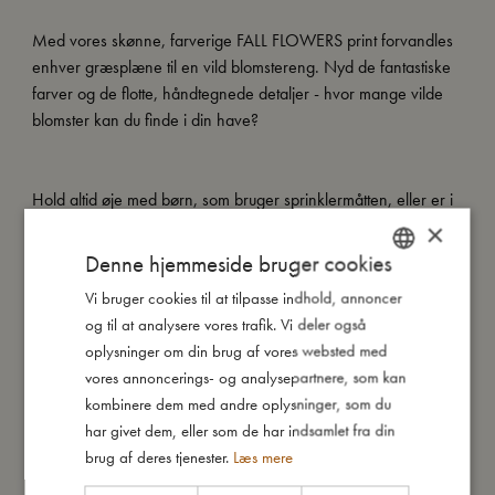
Med vores skønne, farverige FALL FLOWERS print forvandles
enhver græsplæne til en vild blomstereng. Nyd de fantastiske
farver og de flotte, håndtegnede detaljer - hvor mange vilde
blomster kan du finde i din have?
Hold altid øje med børn, som bruger sprinklermåtten, eller er i
nærheden af den. Tøm altid sprinklermåtten efter brug.
×
Denne hjemmeside bruger cookies
Alle vores badeprodukter er grundigt testet og godkendt i
Vi bruger cookies til at tilpasse indhold, annoncer
DANISH
henhold til den europæiske standard EN-71 samt CE-
og til at analysere vores trafik. Vi deler også
mærkede.
ENGLISH
oplysninger om din brug af vores websted med
GERMAN
vores annoncerings- og analysepartnere, som kan
kombinere dem med andre oplysninger, som du
Så stor er jeg
har givet dem, eller som de har indsamlet fra din
brug af deres tjenester.
Læs mere
Jeg er lavet af