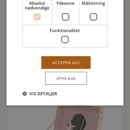
Absolut
Ydeevne
Målretning
nødvendige
Sådan plejer du mig
Funktionalitet
Mine data
ACCEPTER ALLE
Du vil måske også kunne lide
AFVIS ALLE
VIS DETALJER