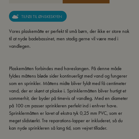
249,95 kr..
149,95 kr..
TILFØJ TIL ØNSKESKYEN
Vores plaskemåtte er perfekt til små børn, der ikke er store nok
til at nyde badebassinet, men stadig gerne vil være med i
vandlegen.
Plaskemåtten forbindes med haveslangen. På denne måde
fyldes måttens bløde sider kontinuerligt med vand og fungerer
som en sprinkler. Måttens midte bliver fyldt med få centimeter
vand, der er skønt at plaske i. Sprinklermåtten bliver hurtigt et
sommerhit, der byder på timevis af vandleg. Med en diameter
på 100 cm passer sprinkleren perfekt ind i enhver have.
Sprinklermåtten er lavet af ekstra tyk 0,25 mm PVC, som er
meget slidstærkt. Tre reparations-lapper er inkluderet, så du
kan nyde sprinkleren så lang tid, som vejret tillader.