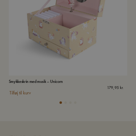
Smykkeskrin med musik – Unicorn
Kuff
179,95
kr.
Tilføj til kurv
Tilf