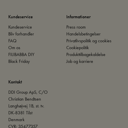
Kundeservice
Informationer
Kundeservice
Press room
Bliv forhandler
Handelsbetingelser
FAQ
Privatlivspolitik og cookies
Om os
Cookiepolitik
FILIBABBA DIY
Produkttilbagekaldelse
Black Friday
Job og karriere
Kontakt
DDI Group ApS, C/O
Christian Bendtsen
Langhøjvej 1B, st. tv.
DK-8381 Tilst
Denmark
CVR: 35477357