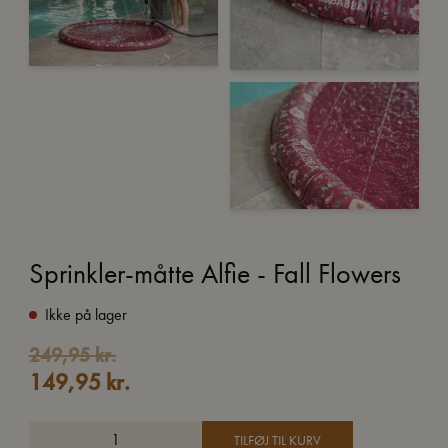
Sprinkler-måtte Alfie - Fall Flowers
Ikke på lager
Den
Den
249,95
kr.
149,95
kr.
oprindelige
aktuelle
pris
pris
var:
er:
TILFØJ TIL KURV