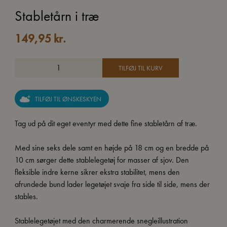
Stabletårn i træ
149,95
kr.
TILFØJ TIL KURV
TILFØJ TIL ØNSKESKYEN
Tag ud på dit eget eventyr med dette fine stabletårn af træ.
Med sine seks dele samt en højde på 18 cm og en bredde på
10 cm sørger dette stablelegetøj for masser af sjov. Den
fleksible indre kerne sikrer ekstra stabilitet, mens den
afrundede bund lader legetøjet svaje fra side til side, mens der
stables.
Stablelegetøjet med den charmerende snegleillustration