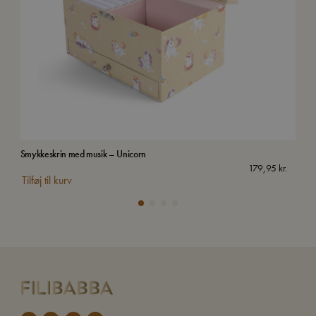
Smykkeskrin med musik – Unicorn
Van
179,95
kr.
Tilføj til kurv
Tilf