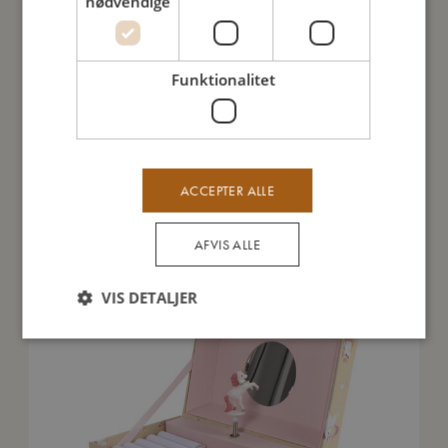
nødvendige
Sådan plejer du mig
Mine data
Funktionalitet
ACCEPTER ALLE
Du vil måske også kunne lide
AFVIS ALLE
VIS DETALJER