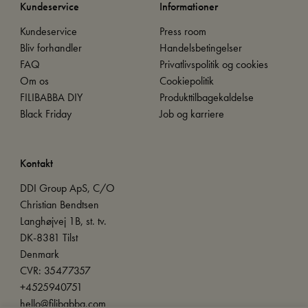
Kundeservice
Informationer
Kundeservice
Press room
Bliv forhandler
Handelsbetingelser
FAQ
Privatlivspolitik og cookies
Om os
Cookiepolitik
FILIBABBA DIY
Produkttilbagekaldelse
Black Friday
Job og karriere
Kontakt
DDI Group ApS, C/O
Christian Bendtsen
Langhøjvej 1B, st. tv.
DK-8381 Tilst
Denmark
CVR: 35477357
+4525940751
hello@filibabba.com