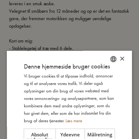
leveres i en smuk æske.
Velegnet til småbørn fra 12 måneder og op er det en fantastisk
gave, der fremmer motorikken og muliggør uendelige
opdagelser.
Kort om mig:
- Stablelegetøj af træ med 6 dele.
- Fleksibel stav for ekstra stabilitet.
×
- Mål: L18 cm, B10 cm.
Denne hjemmeside bruger cookies
- Gynger fra side til side.
Vi bruger cookies til at tilpasse indhold, annoncer
DANISH
- Anbefales fra +12 måneder.
og til at analysere vores trafik. Vi deler også
ENGLISH
oplysninger om din brug af vores websted med
GERMAN
vores annoncerings- og analysepartnere, som kan
Så stor er jeg
kombinere dem med andre oplysninger, som du
har givet dem, eller som de har indsamlet fra din
brug af deres tjenester.
Læs mere
Jeg er lavet af
Absolut
Ydeevne
Målretning