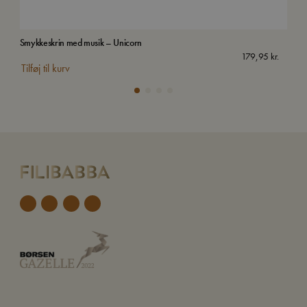
Smykkeskrin med musik – Unicorn
Kuff
179,95
kr.
Tilføj til kurv
Tilf