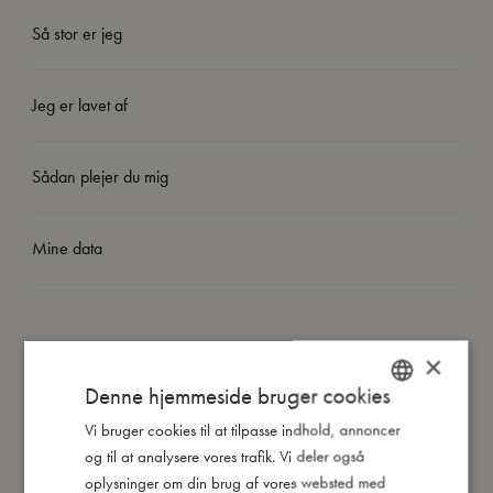
Så stor er jeg
Jeg er lavet af
Sådan plejer du mig
Mine data
×
Andre kunder købte også
Denne hjemmeside bruger cookies
Vi bruger cookies til at tilpasse indhold, annoncer
DANISH
og til at analysere vores trafik. Vi deler også
ENGLISH
TILBUD
oplysninger om din brug af vores websted med