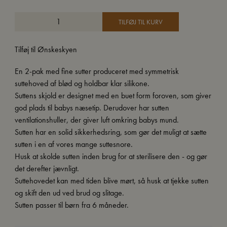
pris
pris
var:
er:
TILFØJ TIL KURV
59,95 kr..
29,95 kr..
Tilføj til Ønskeskyen
En 2-pak med fine sutter produceret med symmetrisk
suttehoved af blød og holdbar klar silikone.
Suttens skjold er designet med en buet form foroven, som giver
god plads til babys næsetip. Derudover har sutten
ventilationshuller, der giver luft omkring babys mund.
Sutten har en solid sikkerhedsring, som gør det muligt at sætte
sutten i en af vores mange suttesnore.
Husk at skolde sutten inden brug for at sterilisere den - og gør
det derefter jævnligt.
Suttehovedet kan med tiden blive mørt, så husk at tjekke sutten
og skift den ud ved brud og slitage.
Sutten passer til børn fra 6 måneder.