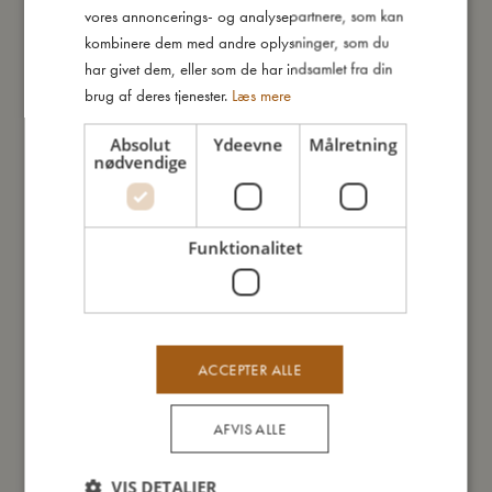
GERMAN
vores annoncerings- og analysepartnere, som kan
kombinere dem med andre oplysninger, som du
har givet dem, eller som de har indsamlet fra din
brug af deres tjenester.
Læs mere
Absolut
Ydeevne
Målretning
nødvendige
Funktionalitet
ACCEPTER ALLE
Sutter 2-pak - Golden mustard +6 mdr.
Sutt
Udsolgt
Uds
AFVIS ALLE
VIS DETALJER