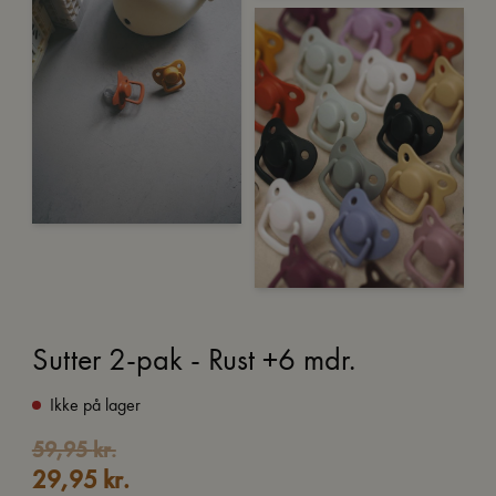
Sutter 2-pak - Rust +6 mdr.
Ikke på lager
Den
Den
59,95
kr.
29,95
kr.
oprindelige
aktuelle