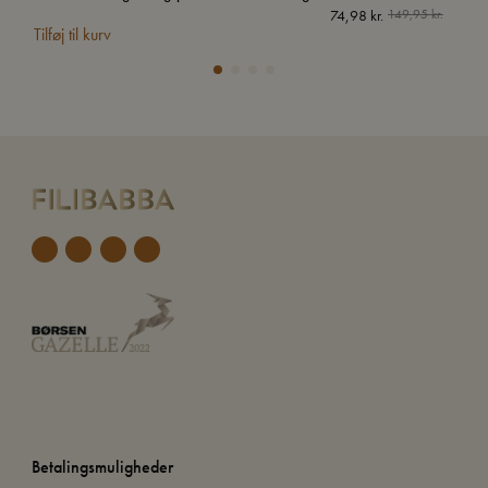
74,98
kr.
149,95
kr.
Tilføj til kurv
Tilf
Betalingsmuligheder