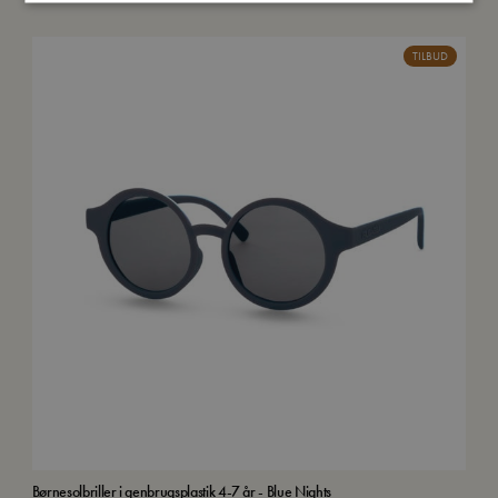
TILBUD
Børnesolbriller i genbrugsplastik 4-7 år - Blue Nights
Børn