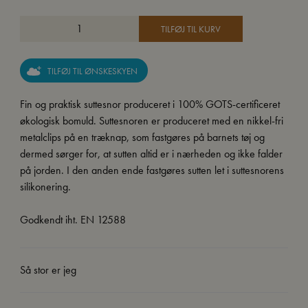
TILFØJ TIL KURV
TILFØJ TIL ØNSKESKYEN
Fin og praktisk suttesnor produceret i 100% GOTS-certificeret
økologisk bomuld. Suttesnoren er produceret med en nikkel-fri
metalclips på en træknap, som fastgøres på barnets tøj og
dermed sørger for, at sutten altid er i nærheden og ikke falder
på jorden. I den anden ende fastgøres sutten let i suttesnorens
silikonering.
Godkendt iht. EN 12588
Så stor er jeg