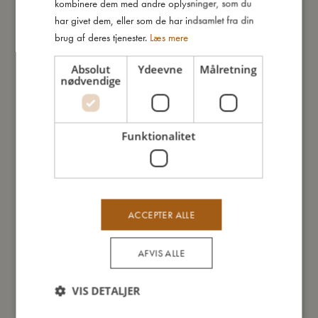
kombinere dem med andre oplysninger, som du
har givet dem, eller som de har indsamlet fra din
brug af deres tjenester.
Læs mere
Absolut
Ydeevne
Målretning
nødvendige
Funktionalitet
Suttesnor Doeskin
ACCEPTER ALLE
99,95
kr.
Tilføj til kurv
AFVIS ALLE
VIS DETALJER
Du vil måske også kunne lide