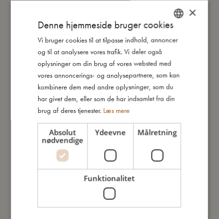
metalklips på en træknap, som fastgøres på barnets tøj og
×
dermed sørger for, at sutten altid er i nærheden og ikke falder
Denne hjemmeside bruger cookies
på jorden. I den anden ende fastgøres sutten let i suttesnorens
Vi bruger cookies til at tilpasse indhold, annoncer
DANISH
silikonering.
og til at analysere vores trafik. Vi deler også
ENGLISH
oplysninger om din brug af vores websted med
Godkendt iht. EN 12586
GERMAN
vores annoncerings- og analysepartnere, som kan
kombinere dem med andre oplysninger, som du
har givet dem, eller som de har indsamlet fra din
Så stor er jeg
brug af deres tjenester.
Læs mere
Jeg er lavet af
Absolut
Ydeevne
Målretning
nødvendige
Sådan plejer du mig
Funktionalitet
Mine data