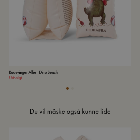
Badevinger Alfie - Dino Beach
Bab
Udsolgt
Uds
Du vil måske også kunne lide