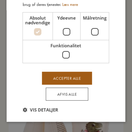
brug af deres tjenester.
Læs mere
Sådan plejer du mig
Absolut
Ydeevne
Målretning
nødvendige
Mine data
Funktionalitet
Andre kunder købte også
ACCEPTER ALLE
AFVIS ALLE
VIS DETALJER