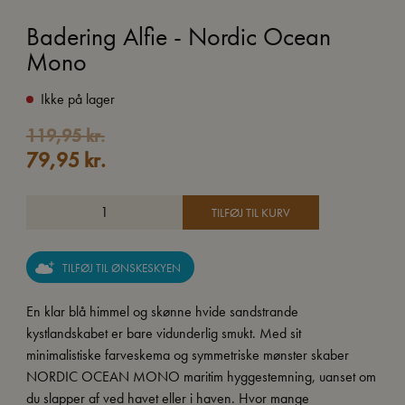
Badering Alfie - Nordic Ocean
Mono
Ikke på lager
Den
Den
119,95
kr.
79,95
kr.
oprindelige
aktuelle
pris
pris
var:
er:
TILFØJ TIL KURV
119,95 kr..
79,95 kr..
TILFØJ TIL ØNSKESKYEN
En klar blå himmel og skønne hvide sandstrande 
kystlandskabet er bare vidunderlig smukt. Med sit
minimalistiske farveskema og symmetriske mønster skaber
NORDIC OCEAN MONO maritim hyggestemning, uanset om
du slapper af ved havet eller i haven. Hvor mange