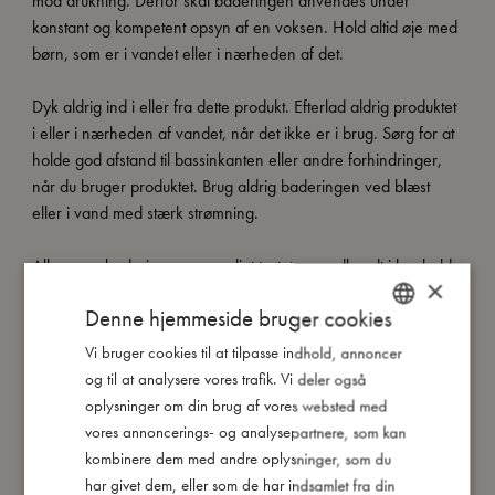
mod drukning. Derfor skal baderingen anvendes under
konstant og kompetent opsyn af en voksen. Hold altid øje med
børn, som er i vandet eller i nærheden af det.
Dyk aldrig ind i eller fra dette produkt. Efterlad aldrig produktet
i eller i nærheden af vandet, når det ikke er i brug. Sørg for at
holde god afstand til bassinkanten eller andre forhindringer,
når du bruger produktet. Brug aldrig baderingen ved blæst
eller i vand med stærk strømning.
Alle vores baderinge er grundigt testet og godkendt i henhold
×
til den europæiske standard EN-71 samt CE-mærkede.
Denne hjemmeside bruger cookies
Vi bruger cookies til at tilpasse indhold, annoncer
DANISH
Så stor er jeg
og til at analysere vores trafik. Vi deler også
ENGLISH
oplysninger om din brug af vores websted med
GERMAN
vores annoncerings- og analysepartnere, som kan
Jeg er lavet af
kombinere dem med andre oplysninger, som du
har givet dem, eller som de har indsamlet fra din