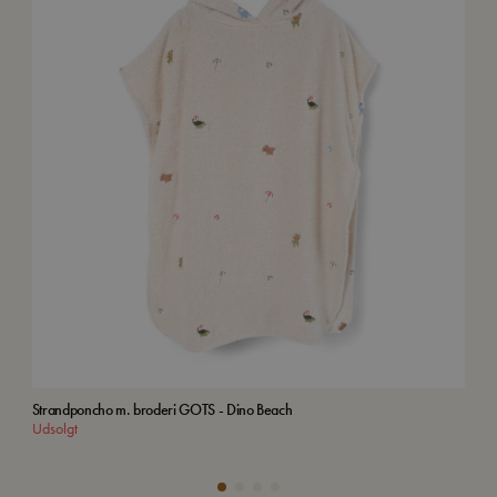
Strandponcho m. broderi GOTS - Dino Beach
Børn
Udsolgt
Tilf