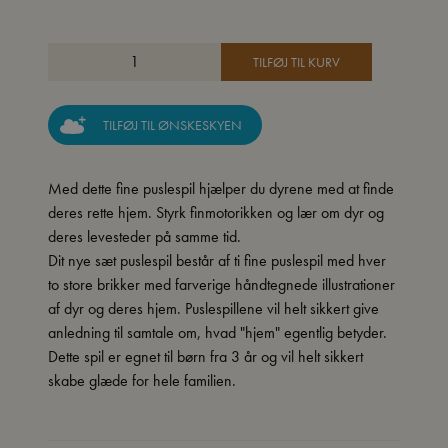
TILFØJ TIL KURV
TILFØJ TIL ØNSKESKYEN
Med dette fine puslespil hjælper du dyrene med at finde
deres rette hjem. Styrk finmotorikken og lær om dyr og
deres levesteder på samme tid.
Dit nye sæt puslespil består af ti fine puslespil med hver
to store brikker med farverige håndtegnede illustrationer
af dyr og deres hjem. Puslespillene vil helt sikkert give
anledning til samtale om, hvad "hjem" egentlig betyder.
Dette spil er egnet til børn fra 3 år og vil helt sikkert
skabe glæde for hele familien.