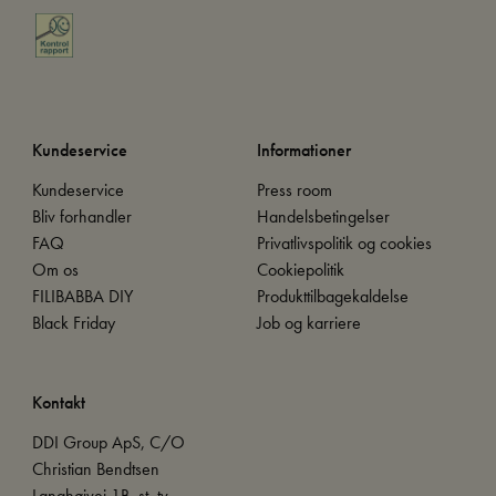
Kundeservice
Informationer
Kundeservice
Press room
Bliv forhandler
Handelsbetingelser
FAQ
Privatlivspolitik og cookies
Om os
Cookiepolitik
FILIBABBA DIY
Produkttilbagekaldelse
Black Friday
Job og karriere
Kontakt
DDI Group ApS, C/O
Christian Bendtsen
Langhøjvej 1B, st. tv.