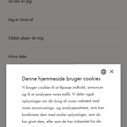
Så stor er jeg
Jeg er lavet af
Sådan plejer du mig
Mine data
×
Denne hjemmeside bruger cookies
Vi bruger cookies til at tilpasse indhold, annoncer
DANISH
Du vil måske også kunne lide
og til at analysere vores trafik. Vi deler også
ENGLISH
oplysninger om din brug af vores websted med
GERMAN
vores annoncerings- og analysepartnere, som kan
kombinere dem med andre oplysninger, som du
har givet dem, eller som de har indsamlet fra din