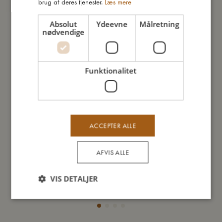
brug af deres tjenester.
Læs mere
Absolut
Ydeevne
Målretning
nødvendige
Funktionalitet
ACCEPTER ALLE
AFVIS ALLE
Gulvtæppe - Ræven Freya
Frid
VIS DETALJER
599,95
kr.
Tilføj til kurv
Tilf