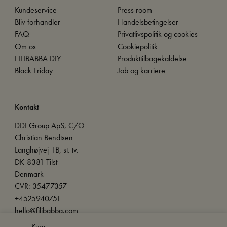
Kundeservice
Press room
Bliv forhandler
Handelsbetingelser
FAQ
Privatlivspolitik og cookies
Om os
Cookiepolitik
FILIBABBA DIY
Produkttilbagekaldelse
Black Friday
Job og karriere
Kontakt
DDI Group ApS, C/O
Christian Bendtsen
Langhøjvej 1B, st. tv.
DK-8381 Tilst
Denmark
CVR: 35477357
+4525940751
hello@filibabba.com
Kurv