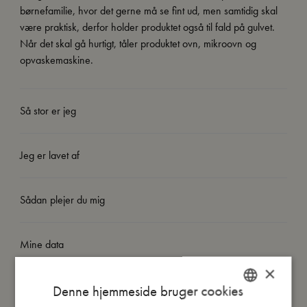
børnefamilie, hvor det gerne må se fint ud, men samtidig skal
være praktisk, derfor holder produktet også til fald på gulvet.
Når det skal gå hurtigt, tåler produktet ovn, mikroovn og
opvaskemaskine.
Så stor er jeg
Jeg er lavet af
Sådan plejer du mig
Mine data
×
Denne hjemmeside bruger cookies