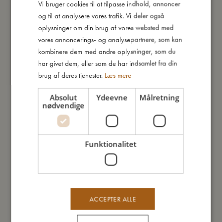
Vi bruger cookies til at tilpasse indhold, annoncer
DANISH
og til at analysere vores trafik. Vi deler også
Andre kunder købte også
ENGLISH
oplysninger om din brug af vores websted med
GERMAN
vores annoncerings- og analysepartnere, som kan
kombinere dem med andre oplysninger, som du
TILBUD
har givet dem, eller som de har indsamlet fra din
brug af deres tjenester.
Læs mere
Absolut
Ydeevne
Målretning
nødvendige
Funktionalitet
ACCEPTER ALLE