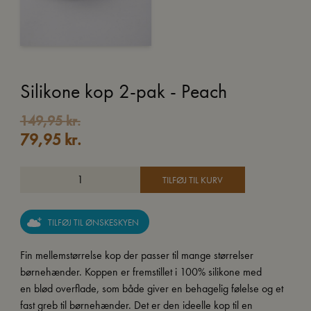
Silikone kop 2-pak - Peach
Den
Den
149,95
kr.
79,95
kr.
oprindelige
aktuelle
pris
pris
var:
er:
TILFØJ TIL KURV
149,95 kr..
79,95 kr..
TILFØJ TIL ØNSKESKYEN
Fin mellemstørrelse kop der passer til mange størrelser
børnehænder. Koppen er fremstillet i 100% silikone med
en blød overflade, som både giver en behagelig følelse og et
fast greb til børnehænder. Det er den ideelle kop til en