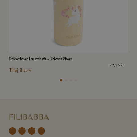
Drikkeflaske i rustfrit stål - Unicorn Shore
Børn
179,95
kr.
Tilføj til kurv
Tilf