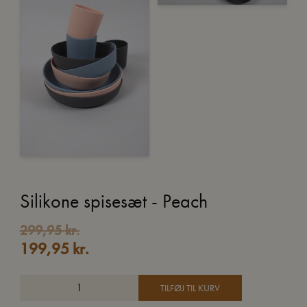
Silikone spisesæt - Peach
Den
Den
299,95
kr.
199,95
kr.
oprindelige
aktuelle
pris
pris
var:
er:
TILFØJ TIL KURV