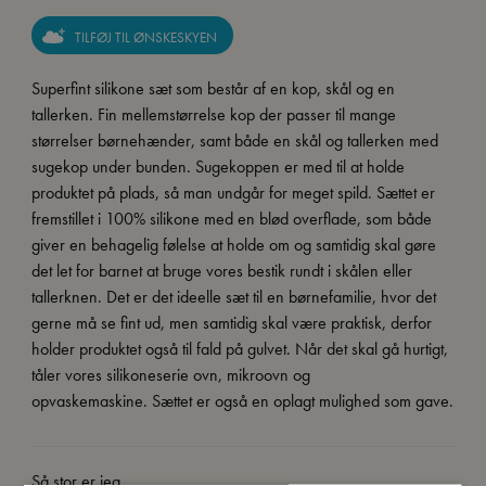
299,95 kr..
199,95 kr..
TILFØJ TIL ØNSKESKYEN
Superfint silikone sæt som består af en kop, skål og en
tallerken. Fin mellemstørrelse kop der passer til mange
størrelser børnehænder, samt både en skål og tallerken med
sugekop under bunden. Sugekoppen er med til at holde
produktet på plads, så man undgår for meget spild. Sættet er
fremstillet i 100% silikone med en blød overflade, som både
giver en behagelig følelse at holde om og samtidig skal gøre
det let for barnet at bruge vores bestik rundt i skålen eller
tallerknen. Det er det ideelle sæt til en børnefamilie, hvor det
gerne må se fint ud, men samtidig skal være praktisk, derfor
holder produktet også til fald på gulvet. Når det skal gå hurtigt,
tåler vores silikoneserie ovn, mikroovn og
opvaskemaskine. Sættet er også en oplagt mulighed som gave.
Så stor er jeg