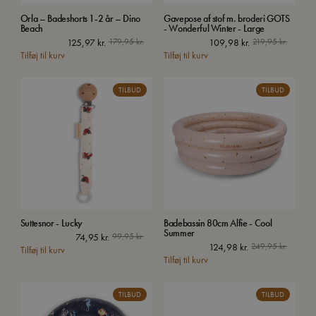
Orla – Badeshorts 1-2 år – Dino
Gavepose af stof m. broderi GOTS
Beach
- Wonderful Winter - Large
125,97
kr.
179,95
kr.
109,98
kr.
219,95
kr.
Tilføj til kurv
Tilføj til kurv
TILBUD
TILBUD
Suttesnor - Lucky
Badebassin 80cm Alfie - Cool
Summer
74,95
kr.
99,95
kr.
124,98
kr.
249,95
kr.
Tilføj til kurv
Tilføj til kurv
TILBUD
TILBUD