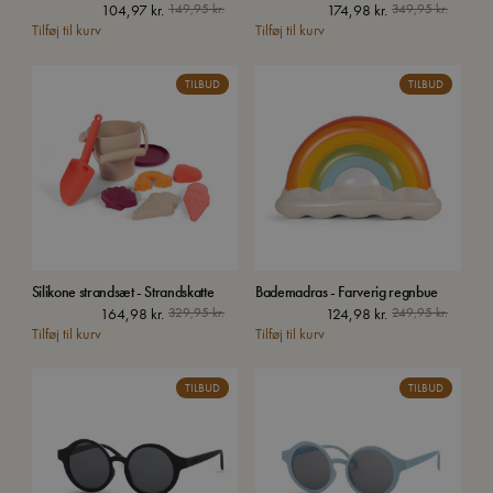
104,97
kr.
149,95
kr.
174,98
kr.
349,95
kr.
Tilføj til kurv
Tilføj til kurv
TILBUD
TILBUD
Silikone strandsæt - Strandskatte
Bademadras - Farverig regnbue
164,98
kr.
329,95
kr.
124,98
kr.
249,95
kr.
Tilføj til kurv
Tilføj til kurv
TILBUD
TILBUD