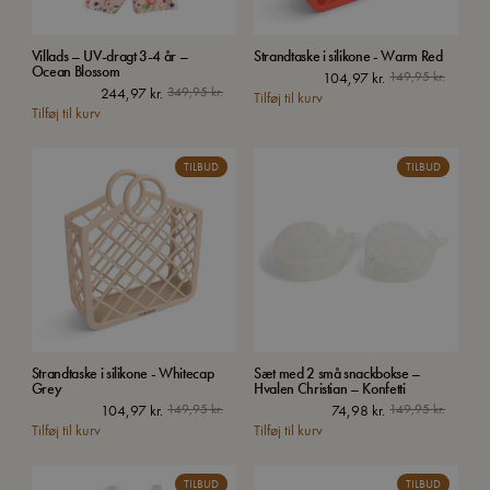
Villads – UV-dragt 3-4 år –
Strandtaske i silikone - Warm Red
Ocean Blossom
104,97
kr.
149,95
kr.
244,97
kr.
349,95
kr.
Tilføj til kurv
Tilføj til kurv
TILBUD
TILBUD
Strandtaske i silikone - Whitecap
Sæt med 2 små snackbokse –
Grey
Hvalen Christian – Konfetti
104,97
kr.
149,95
kr.
74,98
kr.
149,95
kr.
Tilføj til kurv
Tilføj til kurv
TILBUD
TILBUD