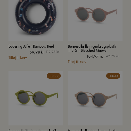
Badering Alfie - Rainbow Reef
Børnesolbriller i genbrugsplastik
1-3 år - Bleached Mauve
59,98
kr.
119,95
kr.
104,97
kr.
149,95
kr.
Tilføj til kurv
Tilføj til kurv
TILBUD
TILBUD