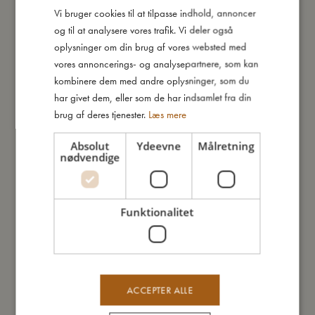
Vi bruger cookies til at tilpasse indhold, annoncer
DANISH
TILBUD
TILBUD
og til at analysere vores trafik. Vi deler også
ENGLISH
oplysninger om din brug af vores websted med
GERMAN
vores annoncerings- og analysepartnere, som kan
kombinere dem med andre oplysninger, som du
har givet dem, eller som de har indsamlet fra din
brug af deres tjenester.
Læs mere
Absolut
Ydeevne
Målretning
nødvendige
Suttesnor med velcro - Carrot
Suttesnor med velcro - Traktor
Thief
74,95
kr.
99,95
kr.
74,95
kr.
99,95
kr.
Tilføj til kurv
Tilføj til kurv
Funktionalitet
TILBUD
ACCEPTER ALLE