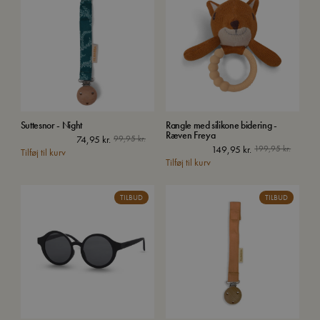
Suttesnor - Night
Rangle med silikone bidering -
Ræven Freya
74,95
kr.
99,95
kr.
Den
Den
149,95
kr.
199,95
kr.
Tilføj til kurv
Tilføj til kurv
oprinde
aktuell
pris
pris
var:
er:
TILBUD
TILBUD
199,95 
149,95 