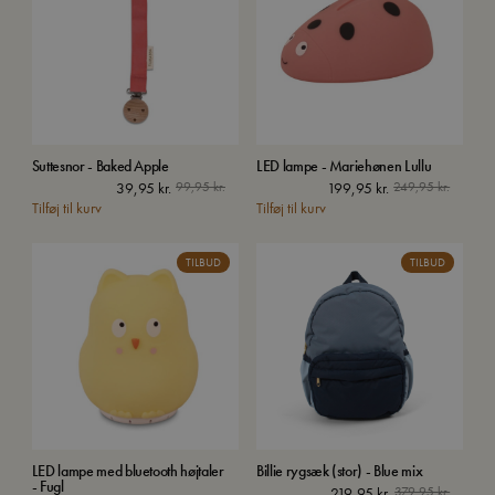
Suttesnor - Baked Apple
LED lampe - Mariehønen Lullu
39,95
kr.
99,95
kr.
199,95
kr.
249,95
kr.
Tilføj til kurv
Tilføj til kurv
TILBUD
TILBUD
LED lampe med bluetooth højtaler
Billie rygsæk (stor) - Blue mix
- Fugl
Den
Den
219,95
kr.
379,95
kr.