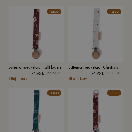
var:
er:
249,95 
149,95 
TILBUD
TILBUD
Suttesnor med velcro - Fall Flowers
Suttesnor med velcro - Chestnuts
74,95
kr.
99,95
kr.
74,95
kr.
99,95
kr.
Tilføj til kurv
Tilføj til kurv
TILBUD
TILBUD