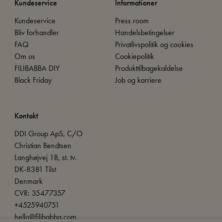
Kundeservice
Informationer
Kundeservice
Press room
Bliv forhandler
Handelsbetingelser
FAQ
Privatlivspolitik og cookies
Om os
Cookiepolitik
FILIBABBA DIY
Produkttilbagekaldelse
Black Friday
Job og karriere
Kontakt
DDI Group ApS, C/O
Christian Bendtsen
Langhøjvej 1B, st. tv.
DK-8381 Tilst
Denmark
CVR: 35477357
+4525940751
hello@filibabba.com