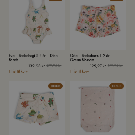
Eva – Badedragt 3-4 år – Dino
Orla – Badeshorts 1-2 år –
Beach
Ocean Blossom
139,98
kr.
279,95
kr.
125,97
kr.
179,95
kr.
Tilføj til kurv
Tilføj til kurv
TILBUD
TILBUD