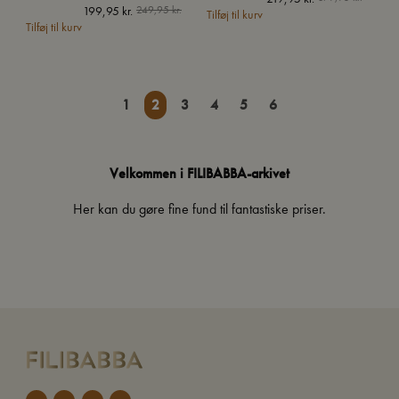
199,95
kr.
249,95
kr.
Tilføj til kurv
oprinde
aktuell
Tilføj til kurv
pris
pris
var:
er:
379,95 
219,95 k
1
2
3
4
5
6
Velkommen i FILIBABBA-arkivet
Her kan du gøre fine fund til fantastiske priser.