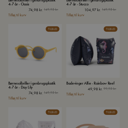
Børnesolbriller i genbrugsplastik
Børnesolbriller i genbrugsplastik
4-7 år - Oasis
4-7 år - Stucco
74,98
kr.
149,95
kr.
104,97
kr.
149,95
kr.
Tilføj til kurv
Tilføj til kurv
TILBUD
TILBUD
Børnesolbriller i genbrugsplastik
Badevinger Alfie - Rainbow Reef
4-7 år - Day Lily
49,98
kr.
99,95
kr.
74,98
kr.
149,95
kr.
Tilføj til kurv
Tilføj til kurv
TILBUD
TILBUD