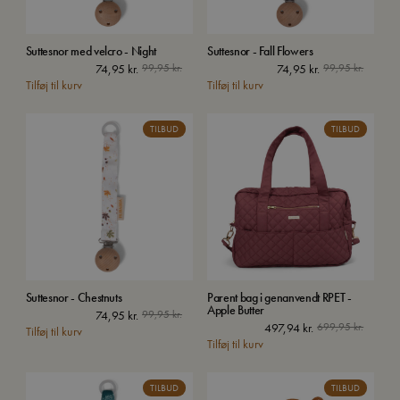
Suttesnor med velcro - Night
Suttesnor - Fall Flowers
74,95
kr.
99,95
kr.
74,95
kr.
99,95
kr.
Tilføj til kurv
Tilføj til kurv
TILBUD
TILBUD
Suttesnor - Chestnuts
Parent bag i genanvendt RPET -
Apple Butter
74,95
kr.
99,95
kr.
497,94
kr.
699,95
kr.
Tilføj til kurv
Tilføj til kurv
TILBUD
TILBUD