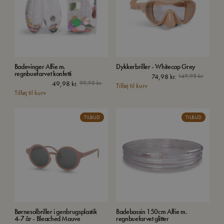
Badevinger Alfie m.
Dykkerbriller - Whitecap Grey
regnbuefarvet konfetti
74,98
kr.
149,95
kr.
49,98
kr.
99,95
kr.
Tilføj til kurv
Tilføj til kurv
TILBUD
TILBUD
Børnesolbriller i genbrugsplastik
Badebassin 150cm Alfie m.
4-7 år - Bleached Mauve
regnbuefarvet glitter