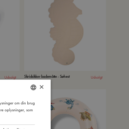
Skridsikker bademåtte - Søhest
Udsolgt
Udsolgt
×
plysninger om din brug
DANISH
re oplysninger, som
ENGLISH
GERMAN