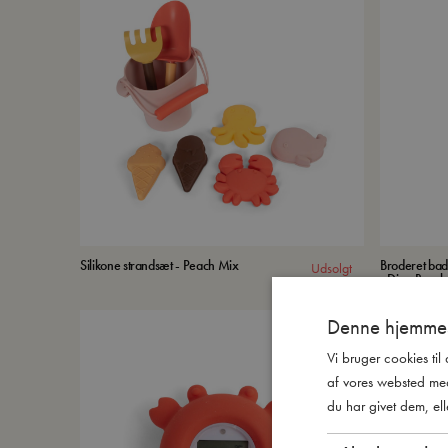
Silikone strandsæt - Peach Mix
Broderet ba
Udsolgt
- Dino Beach
Denne hjemmes
Vi bruger cookies til
af vores websted me
du har givet dem, ell