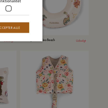
nktionalitet
CCEPTER ALLE
Badering Alfie - Dino Beach
Udsolgt
Udsolgt