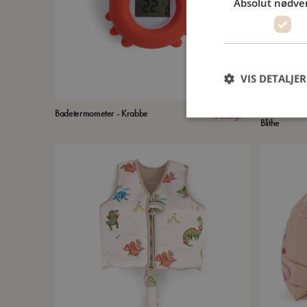
Absolut nødve
VIS DETALJER
Badetermometer - Krabbe
Børnesolbrill
Udsolgt
Blithe