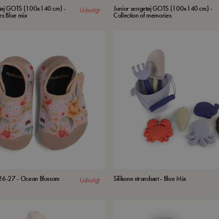
etøj GOTS (100x140 cm) -
Junior sengetøj GOTS (100x140 cm) -
Udsolgt
es Blue mix
Collection of memories
 26-27 - Ocean Blossom
Silikone strandsæt - Blue Mix
Udsolgt