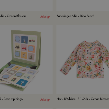
lfie - Ocean Blossom
Badevinger Alfie - Dino Beach
Udsolgt
l - Road trip bingo
Nor - UV-bluse LS 1-2 år - Ocean Blosso
Udsolgt