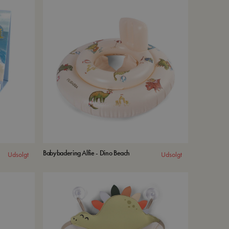
Babybadering Alfie - Dino Beach
Udsolgt
Udsolgt