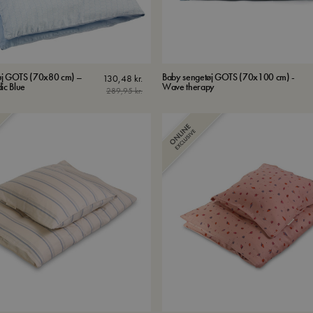
øj GOTS (70x80 cm) –
Baby sengetøj GOTS (70x100 cm) -
130,48
kr.
ic Blue
Wave therapy
289,95
kr.