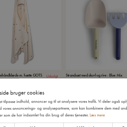
dehåndklæde m. hætte GOTS
Strandsæt med skovl og rive - Blue Mix
Udsolgt
ide bruger cookies
 at tilpasse indhold, annoncer og til at analysere vores trafik. Vi deler også o
d vores annoncerings- og analysepartnere, som kan kombinere dem med and
er som de har indsamlet fra din brug af deres tjenester.
Læs mere