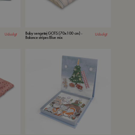
Baby sengetøj GOTS (70x100 cm) -
Udsolgt
Udsolgt
Balance stripes Blue mix