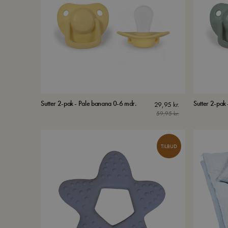
Sutter 2-pak - Pale banana 0-6 mdr.
Sutter 2-pak
29,95
kr.
59,95
kr.
TILBUD