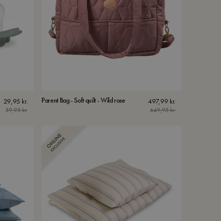
Parent Bag - Soft quilt - Wild rose
29,95
kr.
497,99
kr.
59,95
kr.
649,95
kr.