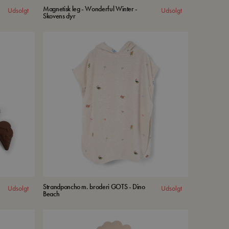
Magnetisk leg - Wonderful Winter -
Udsolgt
Udsolgt
Skovens dyr
Strandponcho m. broderi GOTS - Dino
Udsolgt
Udsolgt
Beach