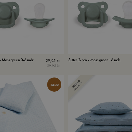
 - Moss green 0-6 mdr.
Sutter 2-pak - Moss green +6 mdr.
29,95
kr.
59,95
kr.
TILBUD