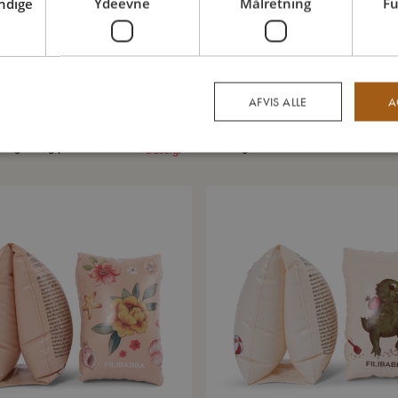
ndige
Ydeevne
Målretning
Fu
AFVIS ALLE
A
er i genbrugsplastik 4-7 år -
Badebog - Dino Beach
Udsolgt