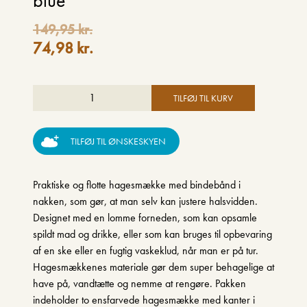
blue
149,95
kr.
74,98
kr.
TILFØJ TIL KURV
TILFØJ TIL ØNSKESKYEN
Praktiske og flotte hagesmække med bindebånd i
nakken, som gør, at man selv kan justere halsvidden.
Designet med en lomme forneden, som kan opsamle
spildt mad og drikke, eller som kan bruges til opbevaring
af en ske eller en fugtig vaskeklud, når man er på tur.
Hagesmækkenes materiale gør dem super behagelige at
have på, vandtætte og nemme at rengøre. Pakken
indeholder to ensfarvede hagesmække med kanter i